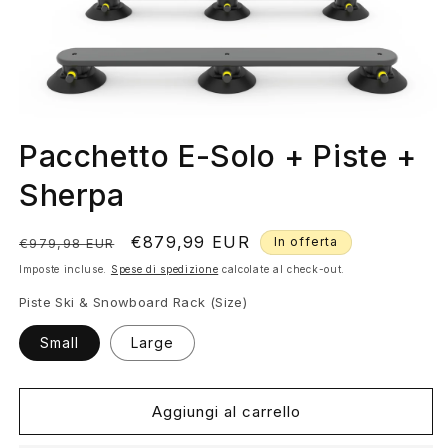
Apri
contenuti
Pacchetto E-Solo + Piste +
multimediali
1
in
Sherpa
finestra
modale
Prezzo
Prezzo
€879,99 EUR
In offerta
€979,98 EUR
di
scontato
Imposte incluse.
Spese di spedizione
calcolate al check-out.
listino
Piste Ski & Snowboard Rack (Size)
Small
Large
Aggiungi al carrello