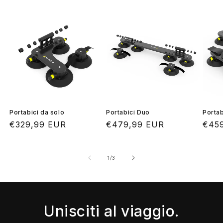
Portabici da solo
Portabici Duo
Portab
Prezzo
€329,99 EUR
Prezzo
€479,99 EUR
Prez
€45
di
di
di
listino
listino
listi
su
1
/
3
Unisciti al viaggio.