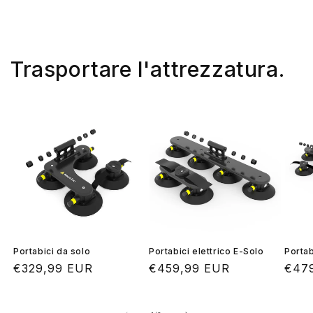
Trasportare l'attrezzatura.
Portabici da solo
Portabici elettrico E-Solo
Portab
Prezzo
€329,99 EUR
Prezzo
€459,99 EUR
Prez
€47
di
di
di
listino
listino
listi