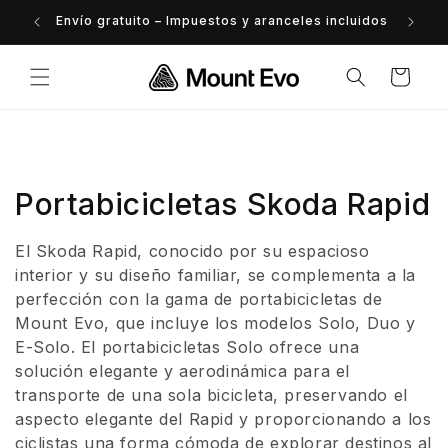
Ir
directamente
Envío gratuito – Impuestos y aranceles incluidos
al contenido
Carrito
C
Portabicicletas Skoda Rapid
o
El Skoda Rapid, conocido por su espacioso
l
interior y su diseño familiar, se complementa a la
perfección con la gama de portabicicletas de
e
Mount Evo, que incluye los modelos Solo, Duo y
E-Solo. El portabicicletas Solo ofrece una
c
solución elegante y aerodinámica para el
c
transporte de una sola bicicleta, preservando el
aspecto elegante del Rapid y proporcionando a los
i
ciclistas una forma cómoda de explorar destinos al