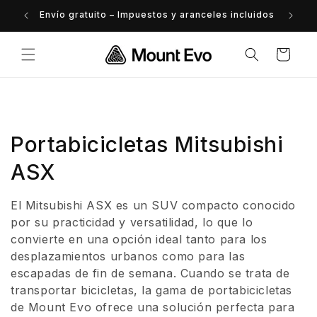
Ir
directamente
Envío gratuito – Impuestos y aranceles incluidos
al contenido
Carrito
C
Portabicicletas Mitsubishi
o
ASX
l
El Mitsubishi ASX es un SUV compacto conocido
e
por su practicidad y versatilidad, lo que lo
convierte en una opción ideal tanto para los
c
desplazamientos urbanos como para las
escapadas de fin de semana. Cuando se trata de
c
transportar bicicletas, la gama de portabicicletas
i
de Mount Evo ofrece una solución perfecta para