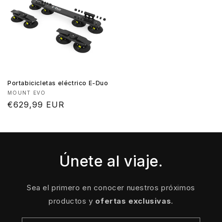
Portabicicletas eléctrico E-Duo
Proveedor:
MOUNT EVO
Precio
€629,99 EUR
habitual
Únete al viaje.
Sea el primero en conocer nuestros próximos
productos y
ofertas exclusivas
.