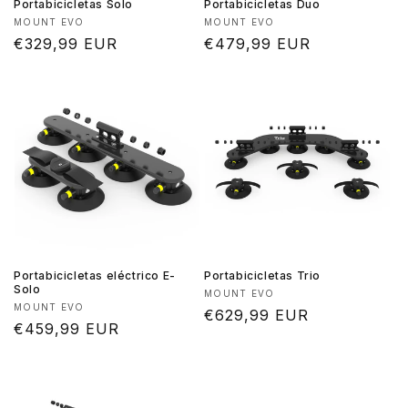
Portabicicletas Solo
Portabicicletas Duo
Proveedor:
Proveedor:
MOUNT EVO
MOUNT EVO
Precio
€329,99 EUR
Precio
€479,99 EUR
habitual
habitual
Portabicicletas eléctrico E-
Portabicicletas Trio
Solo
Proveedor:
MOUNT EVO
Proveedor:
MOUNT EVO
Precio
€629,99 EUR
Precio
€459,99 EUR
habitual
habitual