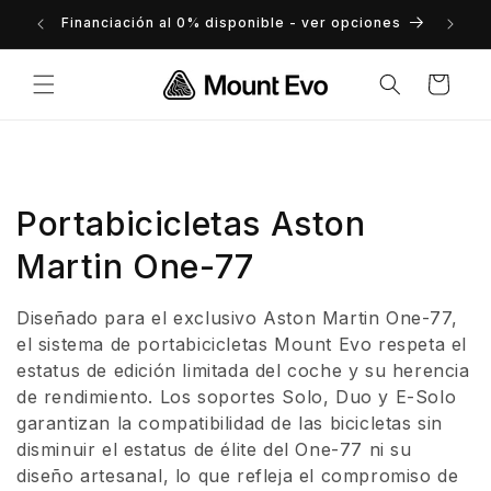
Ir
directamente
ncluidos
Financiación al 0% disponible - ver opciones
al contenido
Carrito
C
Portabicicletas Aston
o
Martin One-77
l
Diseñado para el exclusivo Aston Martin One-77,
e
el sistema de portabicicletas Mount Evo respeta el
estatus de edición limitada del coche y su herencia
c
de rendimiento. Los soportes Solo, Duo y E-Solo
garantizan la compatibilidad de las bicicletas sin
c
disminuir el estatus de élite del One-77 ni su
i
diseño artesanal, lo que refleja el compromiso de