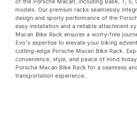
of the Porsche Macan, including Base, T, S,
e
models. Our premium racks seamlessly integr
design and sporty performance of the Porsc
z
easy installation and a reliable attachment s
Macan Bike Rack ensures a worry-free journ
i
Evo's expertise to elevate your biking adven
cutting-edge Porsche Macan Bike Rack. Exp
o
convenience, style, and peace of mind toda
Porsche Macan Bike Rack for a seamless and
n
transportation experience.
e
: