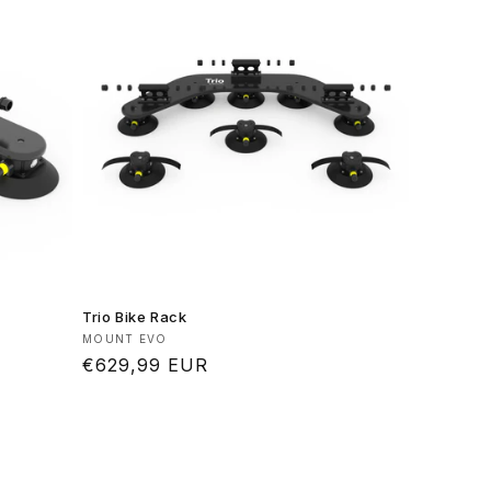
Trio Bike Rack
Produttore:
MOUNT EVO
Prezzo
€629,99 EUR
di
listino