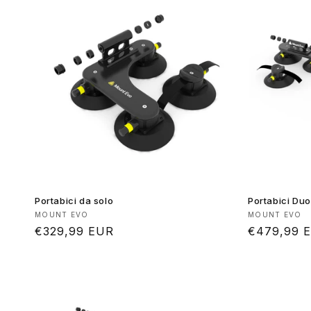
Portabici da solo
Portabici Duo
Produttore:
Produttore
MOUNT EVO
MOUNT EVO
Prezzo
€329,99 EUR
Prezzo
€479,99 
di
di
listino
listino