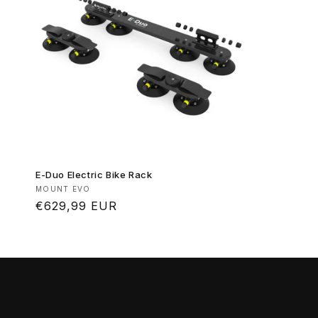
E-Duo Electric Bike Rack
Produttore:
MOUNT EVO
Prezzo
€629,99 EUR
di
listino