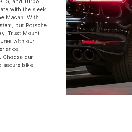
 GTS, and Turbo
ate with the sleek
he Macan. With
ystem, our Porsche
ey. Trust Mount
tures with our
erience
y. Choose our
 secure bike