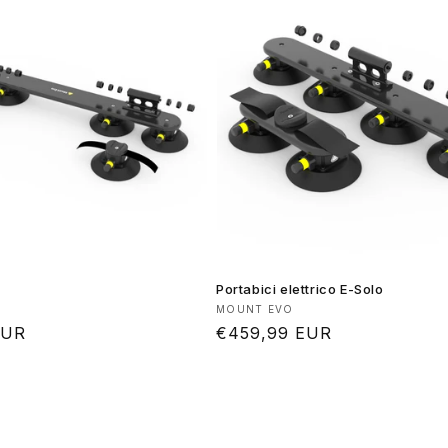
Portabici elettrico E-Solo
:
Produttore:
MOUNT EVO
EUR
Prezzo
€459,99 EUR
di
listino