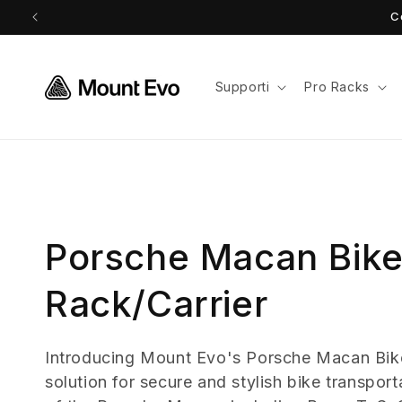
Vai
C
direttamente
ai contenuti
Supporti
Pro Racks
C
Porsche Macan Bik
o
Rack/Carrier
l
Introducing Mount Evo's Porsche Macan Bike
solution for secure and stylish bike transporta
l