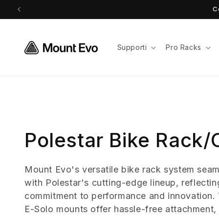
Vai
C
direttamente
ai contenuti
Supporti
Pro Racks
C
Polestar Bike Rack/C
o
Mount Evo's versatile bike rack system seam
with Polestar's cutting-edge lineup, reflecti
l
commitment to performance and innovation. 
l
E-Solo mounts offer hassle-free attachment, 