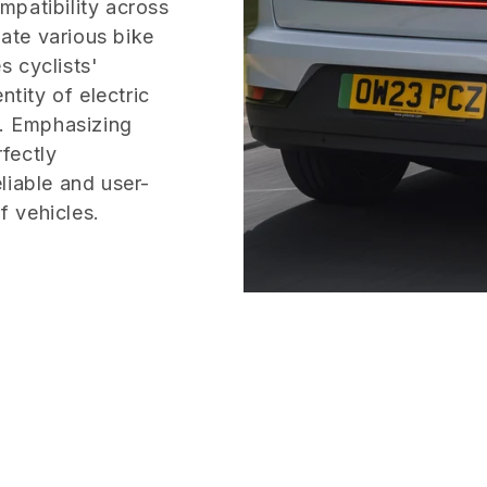
ompatibility across
ate various bike
 cyclists'
ntity of electric
y. Emphasizing
fectly
liable and user-
f vehicles.