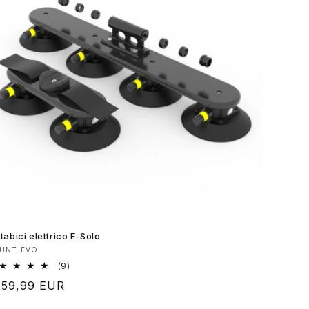
tabici elettrico E-Solo
oduttore:
UNT EVO
9
(9)
recensioni
ezzo
59,99 EUR
totali