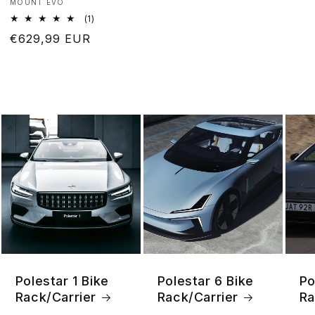
Produttore:
MOUNT EVO
1
(1)
recensioni
Prezzo
€629,99 EUR
totali
di
listino
Polestar 1 Bike
Polestar 6 Bike
Po
Rack/Carrier
Rack/Carrier
Ra