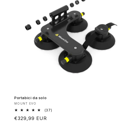
Portabici da solo
Produttore:
MOUNT EVO
37
(37)
recensioni
Prezzo
€329,99 EUR
totali
di