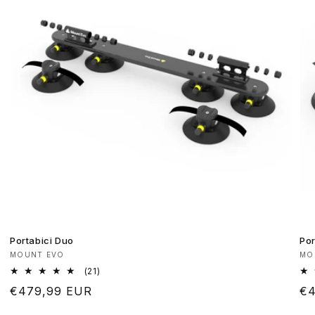
Portabici Duo
Por
Produttore:
Pr
MOUNT EVO
MO
21
(21)
recensioni
Prezzo
€479,99 EUR
Pr
€4
totali
di
di