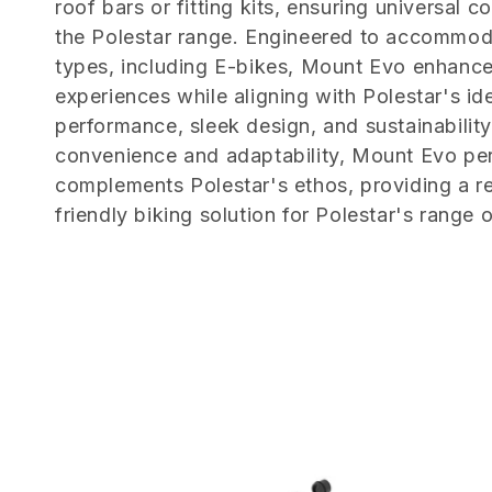
roof bars or fitting kits, ensuring universal c
e
the Polestar range. Engineered to accommod
types, including E-bikes, Mount Evo enhances
z
experiences while aligning with Polestar's ide
performance, sleek design, and sustainabilit
i
convenience and adaptability, Mount Evo per
complements Polestar's ethos, providing a re
o
friendly biking solution for Polestar's range o
n
e
: