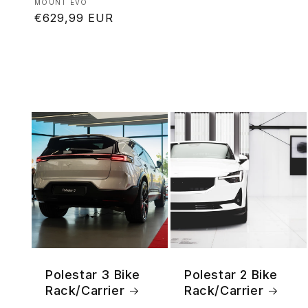
Produttore:
MOUNT EVO
Prezzo
€629,99 EUR
di
listino
Polestar 3 Bike
Polestar 2 Bike
Rack/Carrier
Rack/Carrier