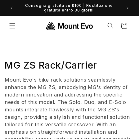
Vai
Consegna gratuita su £100 | Restituzione
direttamente
0% 
gratuita entro 30 giorni
ai contenuti
Carrello
C
MG ZS Rack/Carrier
o
Mount Evo's bike rack solutions seamlessly
l
enhance the MG ZS, embodying MG's identity of
modern innovation and addressing the specific
l
needs of this model. The Solo, Duo, and E-Solo
mounts integrate flawlessly with the MG ZS's
e
design, providing a stylish and functional solution
z
tailored for this versatile crossover. With an
emphasis on straightforward installation and
i