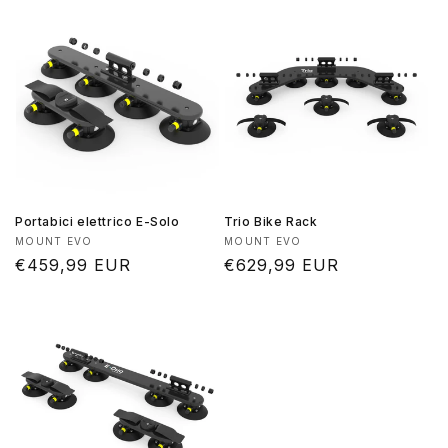
listino
listino
Portabici elettrico E-Solo
Trio Bike Rack
Produttore:
Produttore:
MOUNT EVO
MOUNT EVO
Prezzo
€459,99 EUR
Prezzo
€629,99 EUR
di
di
listino
listino