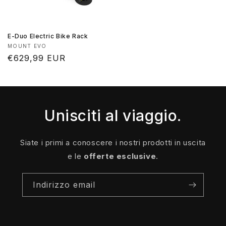
E-Duo Electric Bike Rack
Produttore:
MOUNT EVO
Prezzo
€629,99 EUR
di
listino
Unisciti al viaggio.
Siate i primi a conoscere i nostri prodotti in uscita
e le
offerte esclusive
.
Indirizzo email