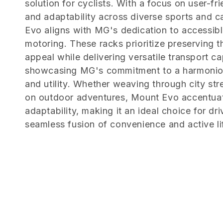
solution for cyclists. With a focus on user-fri
e
and adaptability across diverse sports and 
Evo aligns with MG's dedication to accessib
z
motoring. These racks prioritize preserving 
appeal while delivering versatile transport cap
i
showcasing MG's commitment to a harmoniou
and utility. Whether weaving through city st
o
on outdoor adventures, Mount Evo accentua
adaptability, making it an ideal choice for dr
n
seamless fusion of convenience and active lif
e
: