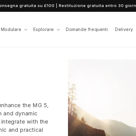
onsegna gratuita su £100 | Restituzione gratuita entro 30 giorn
Modulare
Esplorare
Domande frequenti
Delivery
 enhance the MG 5,
rn and dynamic
integrate with the
ic and practical