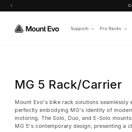
Vai
C
direttamente
ai contenuti
Supporti
Pro Racks
C
MG 5 Rack/Carrier
o
Mount Evo's bike rack solutions seamlessly
perfectly embodying MG's identity of mode
l
motoring. The Solo, Duo, and E-Solo mounts 
l
MG 5's contemporary design, presenting a ch