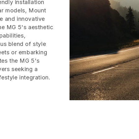
endly installation
car models, Mount
le and innovative
the MG 5's aesthetic
abilities,
s blend of style
reets or embarking
tes the MG 5's
ivers seeking a
estyle integration.