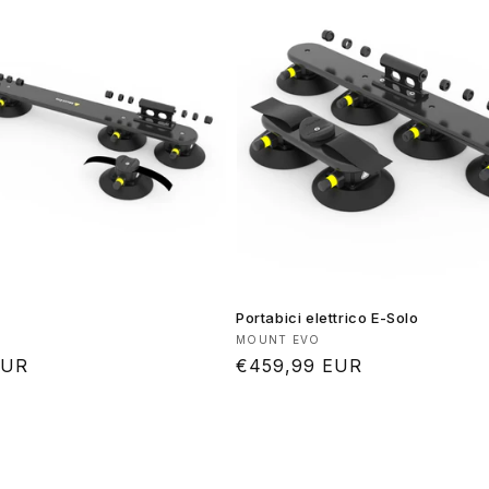
Portabici elettrico E-Solo
:
Produttore:
MOUNT EVO
EUR
Prezzo
€459,99 EUR
di
listino