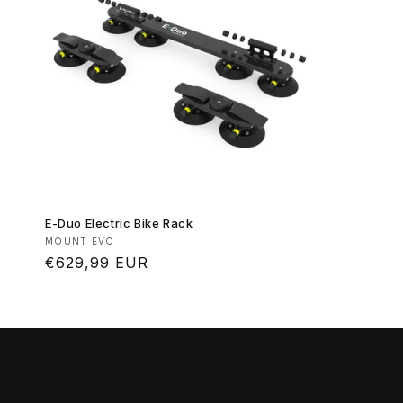
E-Duo Electric Bike Rack
Produttore:
MOUNT EVO
Prezzo
€629,99 EUR
di
listino