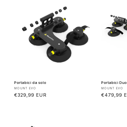
Portabici da solo
Portabici Duo
Produttore:
Produttore
MOUNT EVO
MOUNT EVO
Prezzo
€329,99 EUR
Prezzo
€479,99 
di
di
listino
listino