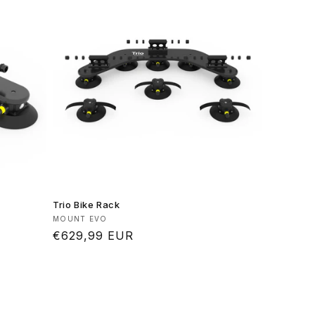
Trio Bike Rack
Produttore:
MOUNT EVO
Prezzo
€629,99 EUR
di
listino