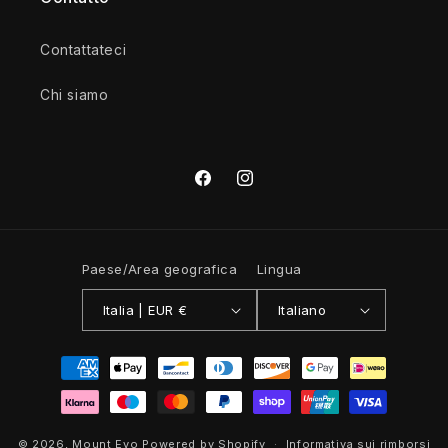
Contattateci
Chi siamo
Facebook
Instagram
Paese/Area geografica
Lingua
Italia | EUR €
Italiano
Metodi
di
pagamento
© 2026,
Mount Evo
Powered by Shopify
Informativa sui rimborsi