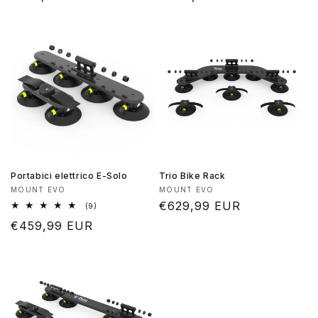
di
di
listino
listino
Portabici elettrico E-Solo
Trio Bike Rack
Produttore:
Produttore:
MOUNT EVO
MOUNT EVO
Prezzo
€629,99 EUR
9
(9)
recensioni
di
Prezzo
€459,99 EUR
totali
listino
di
listino