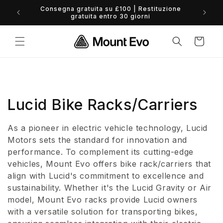
Vai
Consegna gratuita su £100 | Restituzione
direttamente
0% 
gratuita entro 30 giorni
ai contenuti
Carrello
C
Lucid Bike Racks/Carriers
o
As a pioneer in electric vehicle technology, Lucid
l
Motors sets the standard for innovation and
performance. To complement its cutting-edge
l
vehicles, Mount Evo offers bike rack/carriers that
align with Lucid's commitment to excellence and
e
sustainability. Whether it's the Lucid Gravity or Air
z
model, Mount Evo racks provide Lucid owners
with a versatile solution for transporting bikes,
i