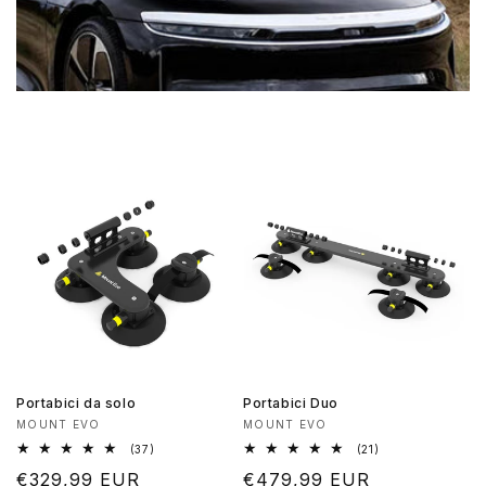
Portabici da solo
Portabici Duo
Produttore:
Produttore:
MOUNT EVO
MOUNT EVO
37
21
(37)
(21)
recensioni
recensioni
Prezzo
€329,99 EUR
Prezzo
€479,99 EUR
totali
totali