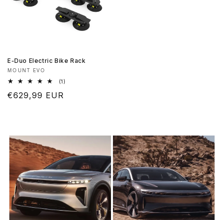
E-Duo Electric Bike Rack
Produttore:
MOUNT EVO
1
(1)
recensioni
Prezzo
€629,99 EUR
totali
di
listino