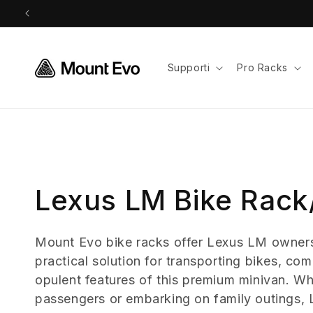
Vai
direttamente
ai contenuti
Supporti
Pro Racks
C
Lexus LM Bike Rack/
o
Mount Evo bike racks offer Lexus LM owners
practical solution for transporting bikes, co
l
opulent features of this premium minivan. Wh
l
passengers or embarking on family outings,