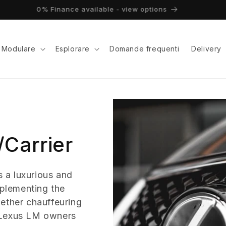
0% Finance available - view options
Modulare
Esplorare
Domande frequenti
Delivery
Carrier
 a luxurious and
mplementing the
ether chauffeuring
 Lexus LM owners