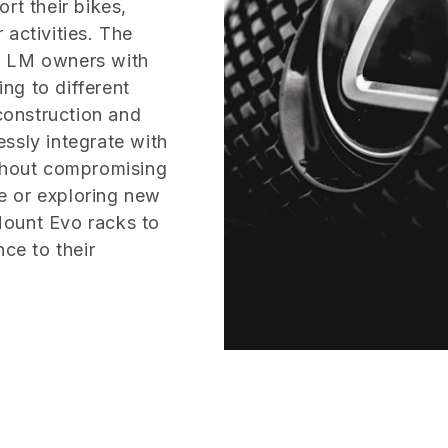
rt their bikes,
 activities. The
s LM owners with
ing to different
 construction and
ssly integrate with
ithout compromising
le or exploring new
Mount Evo racks to
nce to their