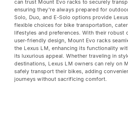
can trust Mount Evo racks to securely transpo
e
ensuring they're always prepared for outdoor
Solo, Duo, and E-Solo options provide Lexu
z
flexible choices for bike transportation, cater
lifestyles and preferences. With their robust
i
user-friendly design, Mount Evo racks seamle
the Lexus LM, enhancing its functionality w
o
its luxurious appeal. Whether traveling in sty
destinations, Lexus LM owners can rely on 
n
safely transport their bikes, adding convenie
journeys without sacrificing comfort.
e
: