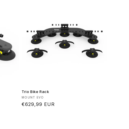
Trio Bike Rack
Produttore:
MOUNT EVO
Prezzo
€629,99 EUR
di
listino