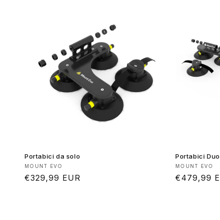
Portabici da solo
Portabici Duo
Produttore:
Produttore
MOUNT EVO
MOUNT EVO
Prezzo
€329,99 EUR
Prezzo
€479,99 
di
di
listino
listino