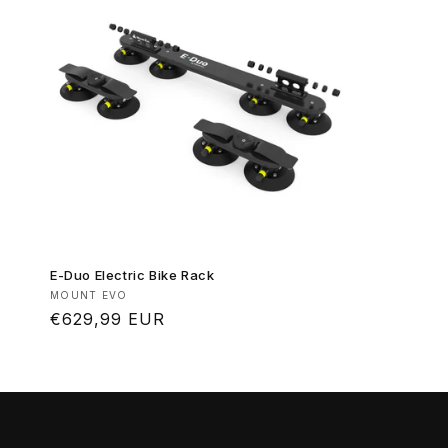
E-Duo Electric Bike Rack
Produttore:
MOUNT EVO
Prezzo
€629,99 EUR
di
listino