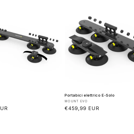
Portabici elettrico E-Solo
:
Produttore:
MOUNT EVO
EUR
Prezzo
€459,99 EUR
di
listino