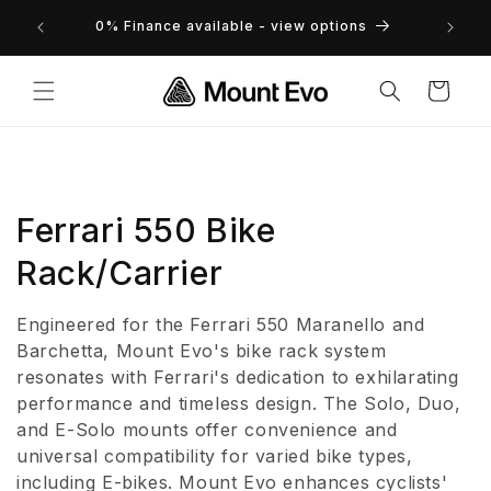
Vai
zione
direttamente
0% Finance available - view options
ai contenuti
Carrello
C
Ferrari 550 Bike
o
Rack/Carrier
l
Engineered for the Ferrari 550 Maranello and
l
Barchetta, Mount Evo's bike rack system
resonates with Ferrari's dedication to exhilarating
e
performance and timeless design. The Solo, Duo,
and E-Solo mounts offer convenience and
z
universal compatibility for varied bike types,
i
including E-bikes. Mount Evo enhances cyclists'