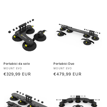
Portabici da solo
Portabici Duo
Produttore:
Produttore:
MOUNT EVO
MOUNT EVO
Prezzo
€329,99 EUR
Prezzo
€479,99 EUR
di
di
listino
listino