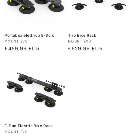
Portabici elettrico E-Solo
Trio Bike Rack
Produttore:
Produttore:
MOUNT EVO
MOUNT EVO
Prezzo
€459,99 EUR
Prezzo
€629,99 EUR
di
di
listino
listino
E-Duo Electric Bike Rack
Produttore:
MOUNT EVO