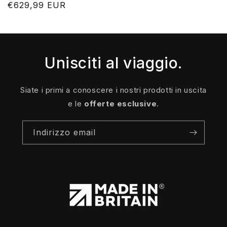
Prezzo
€629,99 EUR
di
listino
Unisciti al viaggio.
Siate i primi a conoscere i nostri prodotti in uscita
e le
offerte esclusive
.
Indirizzo email