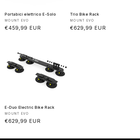
Portabici elettrico E-Solo
Trio Bike Rack
Produttore:
Produttore:
MOUNT EVO
MOUNT EVO
Prezzo
€459,99 EUR
Prezzo
€629,99 EUR
di
di
listino
listino
E-Duo Electric Bike Rack
Produttore:
MOUNT EVO
Prezzo
€629,99 EUR
di
listino