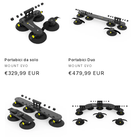
Portabici da solo
Portabici Duo
Produttore:
Produttore:
MOUNT EVO
MOUNT EVO
Prezzo
€329,99 EUR
Prezzo
€479,99 EUR
di
di
listino
listino