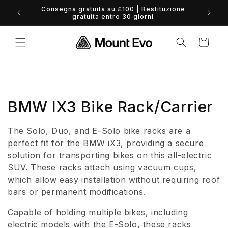
Vai
Consegna gratuita su £100 | Restituzione
direttamente
gratuita entro 30 giorni
ai contenuti
Carrello
C
BMW IX3 Bike Rack/Carrier
o
The Solo, Duo, and E-Solo bike racks are a
l
perfect fit for the BMW iX3, providing a secure
solution for transporting bikes on this all-electric
l
SUV. These racks attach using vacuum cups,
which allow easy installation without requiring roof
e
bars or permanent modifications.
z
Capable of holding multiple bikes, including
i
electric models with the E-Solo, these racks