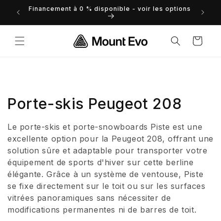
et
Financement à 0 % disponible - voir les options
 droits
passer
au
contenu
Panier
C
Porte-skis Peugeot 208
o
Le porte-skis et porte-snowboards Piste est une
l
excellente option pour la Peugeot 208, offrant une
solution sûre et adaptable pour transporter votre
l
équipement de sports d'hiver sur cette berline
élégante. Grâce à un système de ventouse, Piste
e
se fixe directement sur le toit ou sur les surfaces
c
vitrées panoramiques sans nécessiter de
modifications permanentes ni de barres de toit.
t