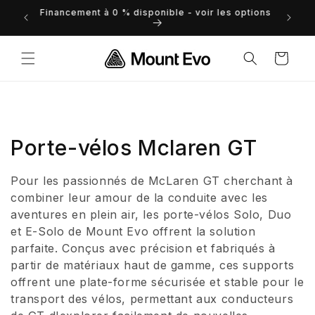
et
Financement à 0 % disponible - voir les options
 droits
passer
au
contenu
Panier
C
Porte-vélos Mclaren GT
o
Pour les passionnés de McLaren GT cherchant à
l
combiner leur amour de la conduite avec les
aventures en plein air, les porte-vélos Solo, Duo
l
et E-Solo de Mount Evo offrent la solution
parfaite. Conçus avec précision et fabriqués à
e
partir de matériaux haut de gamme, ces supports
c
offrent une plate-forme sécurisée et stable pour le
transport des vélos, permettant aux conducteurs
t