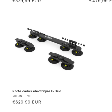
Prix
€329,99 EUR
Prix
€479,99 
habituel
habituel
Porte-vélos électrique E-Duo
Fournisseur :
MOUNT EVO
Prix
€629,99 EUR
habituel