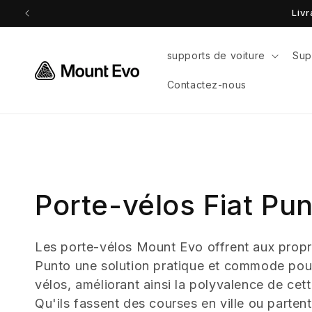
et
passer
au
contenu
supports de voiture
Sup
Contactez-nous
C
Porte-vélos Fiat Pu
o
Les porte-vélos Mount Evo offrent aux propri
Punto une solution pratique et commode pour
l
vélos, améliorant ainsi la polyvalence de cet
Qu'ils fassent des courses en ville ou parten