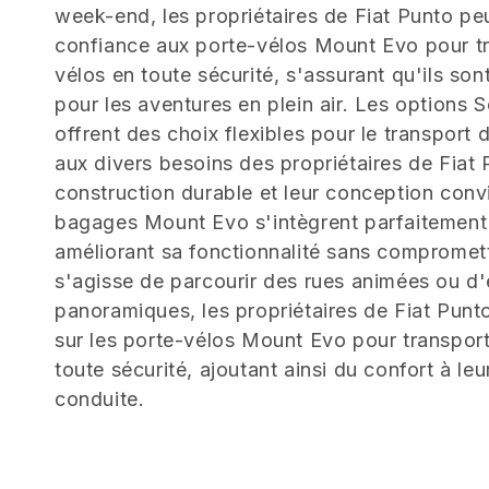
l
week-end, les propriétaires de Fiat Punto pe
e
confiance aux porte-vélos Mount Evo pour tr
vélos en toute sécurité, s'assurant qu'ils son
c
pour les aventures en plein air. Les options 
offrent des choix flexibles pour le transport
t
aux divers besoins des propriétaires de Fiat 
construction durable et leur conception convi
i
bagages Mount Evo s'intègrent parfaitement 
améliorant sa fonctionnalité sans compromettr
o
s'agisse de parcourir des rues animées ou d'
panoramiques, les propriétaires de Fiat Pun
n
sur les porte-vélos Mount Evo pour transport
toute sécurité, ajoutant ainsi du confort à le
:
conduite.